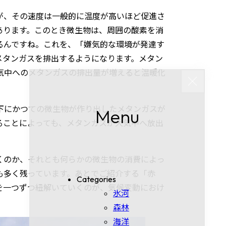
が、その速度は一般的に温度が高いほど促進さ
あります。このとき微生物は、周囲の酸素を消
るんですね。これを、「嫌気的な環境が発達す
メタンガスを排出するようになります。メタン
気中へのメタンガスの排出量が増えると温暖化
Close
下にかつての微生物が作り出したメタンガスが
Menu
ることによっても、メタンガスが大気中へ放出
くのか、それとも何らかの微生物の消費によっ
も多く残っています。あとでご紹介する「赤
Categories
を一つずつ紐解いていくのが、気候変動におけ
氷河
森林
海洋