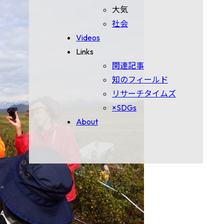
大気
社会
Videos
Links
関連記事
知のフィールド
リサーチタイムズ
×SDGs
About