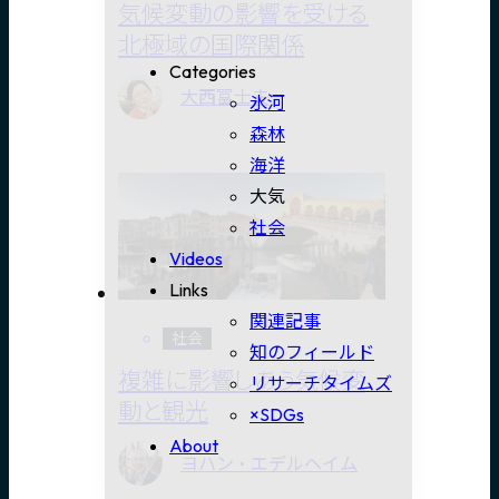
気候変動の影響を受ける
北極域の国際関係
Categories
大西富士夫
氷河
森林
海洋
大気
社会
Videos
Links
関連記事
社会
知のフィールド
複雑に影響しあう気候変
リサーチタイムズ
動と観光
×SDGs
About
ヨハン・エデルヘイム