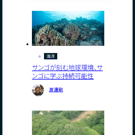
海洋
サンゴが刻む地球環境、サ
ンゴに学ぶ持続可能性
渡邊剛