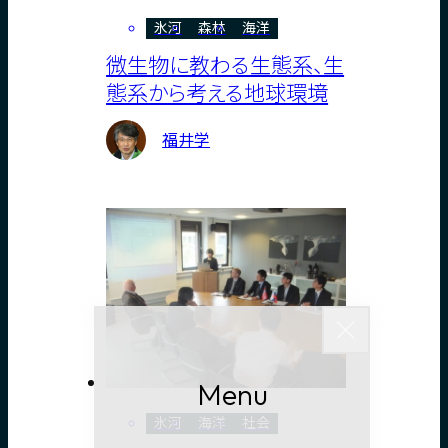
氷河
森林
海洋
微生物に教わる生態系、生
態系から考える地球環境
福井学
Close
Menu
氷河
海洋
社会