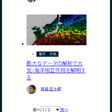
海洋
大気
膨大なデータの解析で大
気-海洋相互作用を解明す
る
見延 庄士郎
投
前へ
次へ