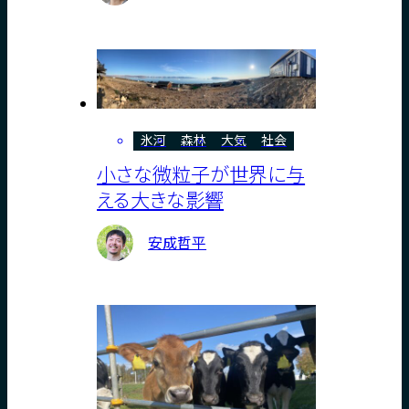
氷河
森林
大気
社会
小さな微粒子が世界に与
える大きな影響
安成哲平