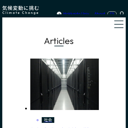
内容をスキップ
Hokkaido Univ.
About
EN
Sea
Men
Articles
社会